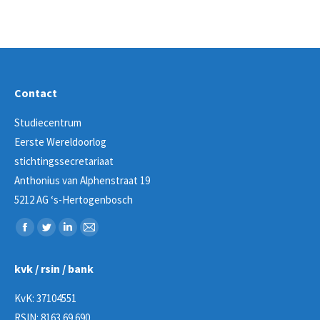
Contact
Studiecentrum
Eerste Wereldoorlog
stichtingssecretariaat
Anthonius van Alphenstraat 19
5212 AG ‘s-Hertogenbosch
Vind ons op:
Facebook
Twitter
Linkedin
Mail
page
page
page
page
kvk / rsin / bank
opens
opens
opens
opens
in
in
in
in
KvK: 37104551
new
new
new
new
RSIN: 8163 69 690