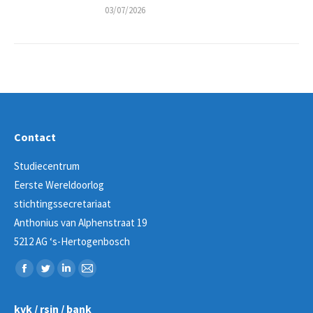
03/07/2026
Contact
Studiecentrum
Eerste Wereldoorlog
stichtingssecretariaat
Anthonius van Alphenstraat 19
5212 AG ‘s-Hertogenbosch
Vind ons op:
Facebook
Twitter
Linkedin
Mail
page
page
page
page
kvk / rsin / bank
opens
opens
opens
opens