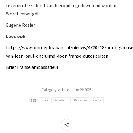
tekenen. Deze brief kan hieronder gedownload worden.
Wordt vervolgd!
Eugène Rosier
Lees ook
https://www.omroepbrabant.nl/nieuws/4720518/oorlogsmus
van-jean-paul-ontruimd-door-franse-autoriteiten
Brief Franse ambassadeur
Category:
actueel
10/09/2025
Tags:
Boek
Nederland
Recensie
Vrede