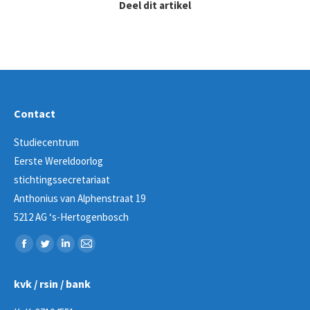
Deel dit artikel
Contact
Studiecentrum
Eerste Wereldoorlog
stichtingssecretariaat
Anthonius van Alphenstraat 19
5212 AG ‘s-Hertogenbosch
Vind ons op:
Facebook
Twitter
Linkedin
Mail
page
page
page
page
kvk / rsin / bank
opens
opens
opens
opens
in
in
in
in