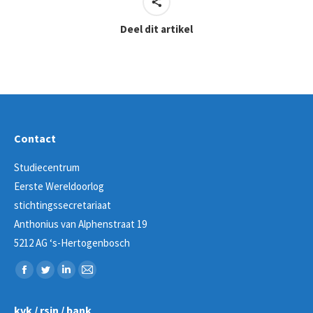
Deel dit artikel
Contact
Studiecentrum
Eerste Wereldoorlog
stichtingssecretariaat
Anthonius van Alphenstraat 19
5212 AG ‘s-Hertogenbosch
Vind ons op:
Facebook
Twitter
Linkedin
Mail
page
page
page
page
kvk / rsin / bank