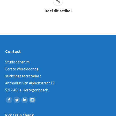
Deel dit artikel
Contact
Studiecentrum
Eerste Wereldoorlog
stichtingssecretariaat
Anthonius van Alphenstraat 19
5212 AG ‘s-Hertogenbosch
Vind ons op:
Facebook
Twitter
Linkedin
Mail
page
page
page
page
kvk / rsin / bank