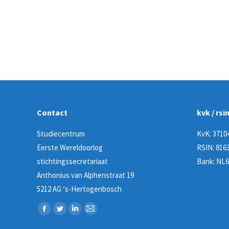
Contact
kvk / rsi
Studiecentrum
KvK: 3710
Eerste Wereldoorlog
RSIN: 8163
stichtingssecretariaat
Bank: NL6
Anthonius van Alphenstraat 19
5212 AG ‘s-Hertogenbosch
Vind ons op:
Facebook
Twitter
Linkedin
Mail
page
page
page
page