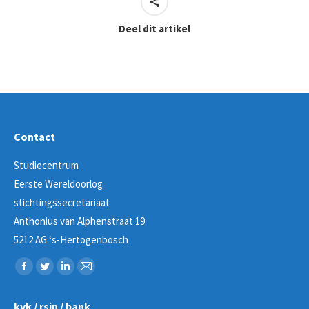
Deel dit artikel
Contact
Studiecentrum
Eerste Wereldoorlog
stichtingssecretariaat
Anthonius van Alphenstraat 19
5212 AG ‘s-Hertogenbosch
Vind ons op:
Facebook
Twitter
Linkedin
Mail
page
page
page
page
kvk / rsin / bank