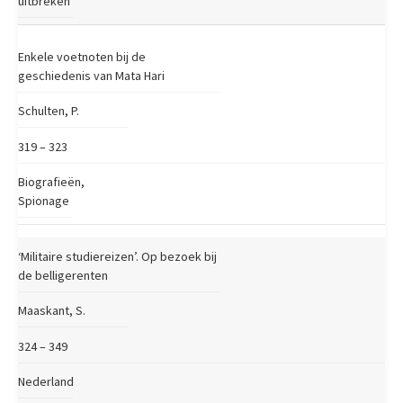
uitbreken
Enkele voetnoten bij de
geschiedenis van Mata Hari
Schulten, P.
319 – 323
Biografieën,
Spionage
‘Militaire studiereizen’. Op bezoek bij
de belligerenten
Maaskant, S.
324 – 349
Nederland