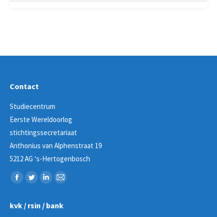
Contact
Studiecentrum
Eerste Wereldoorlog
stichtingssecretariaat
Anthonius van Alphenstraat 19
5212 AG ‘s-Hertogenbosch
Vind ons op:
Facebook
Twitter
Linkedin
Mail
page
page
page
page
kvk / rsin / bank
opens
opens
opens
opens