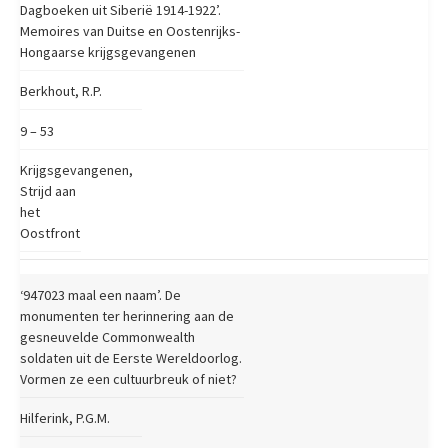
Dagboeken uit Siberië 1914-1922’.
Memoires van Duitse en Oostenrijks-
Hongaarse krijgsgevangenen
Berkhout, R.P.
9 – 53
Krijgsgevangenen,
Strijd aan
het
Oostfront
‘947023 maal een naam’. De
monumenten ter herinnering aan de
gesneuvelde Commonwealth
soldaten uit de Eerste Wereldoorlog.
Vormen ze een cultuurbreuk of niet?
Hilferink, P.G.M.