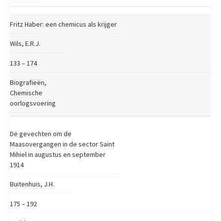
Fritz Haber: een chemicus als krijger
Wils, E.R.J.
133 – 174
Biografieën,
Chemische
oorlogsvoering
De gevechten om de
Maasovergangen in de sector Saint
Mihiel in augustus en september
1914
Buitenhuis, J.H.
175 – 192