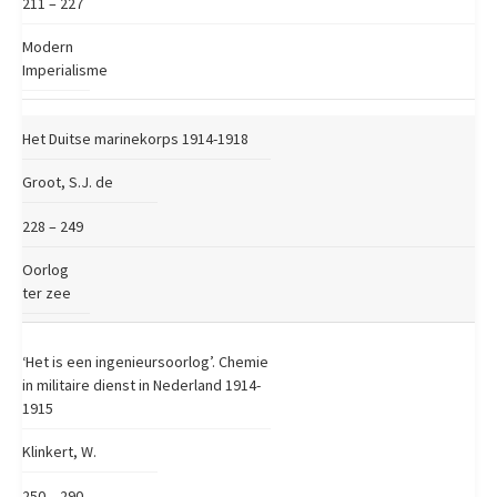
211 – 227
Modern
Imperialisme
Het Duitse marinekorps 1914-1918
Groot, S.J. de
228 – 249
Oorlog
ter zee
‘Het is een ingenieursoorlog’. Chemie
in militaire dienst in Nederland 1914-
1915
Klinkert, W.
250 – 290