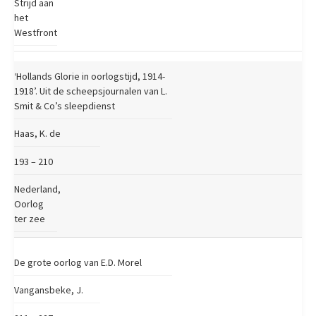
Strijd aan
het
Westfront
‘Hollands Glorie in oorlogstijd, 1914-
1918’. Uit de scheepsjournalen van L.
Smit & Co’s sleepdienst
Haas, K. de
193 – 210
Nederland,
Oorlog
ter zee
De grote oorlog van E.D. Morel
Vangansbeke, J.