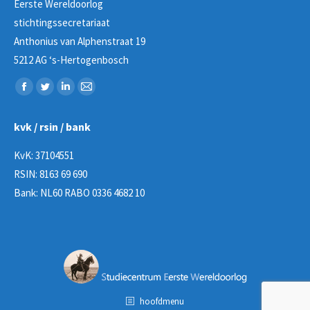
Eerste Wereldoorlog
stichtingssecretariaat
Anthonius van Alphenstraat 19
5212 AG ‘s-Hertogenbosch
Vind ons op:
Facebook
Twitter
Linkedin
Mail
page
page
page
page
kvk / rsin / bank
opens
opens
opens
opens
in
in
in
in
KvK: 37104551
new
new
new
new
RSIN: 8163 69 690
window
window
window
window
Bank: NL60 RABO 0336 4682 10
hoofdmenu