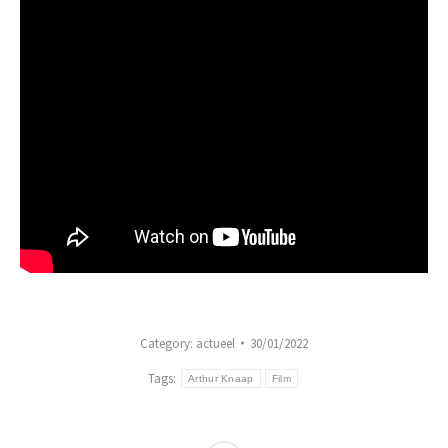
Category:
actueel
30/01/2022
Tags:
Arthur Knaap
Film