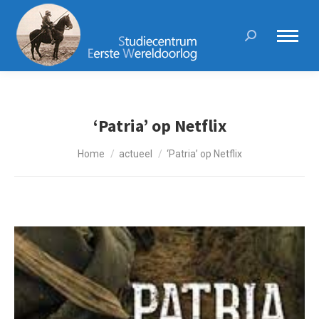
Search:
‘Patria’ op Netflix
Je bent hier:
Home
actueel
‘Patria’ op Netflix