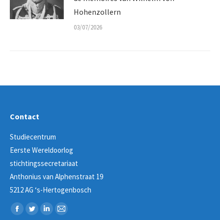
Hohenzollern
03/07/2026
Contact
Studiecentrum
Eerste Wereldoorlog
stichtingssecretariaat
Anthonius van Alphenstraat 19
5212 AG ‘s-Hertogenbosch
Vind ons op:
Facebook
Twitter
Linkedin
Mail