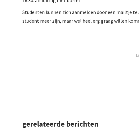
16.30: afsluiting met borrel
Studenten kunnen zich aanmelden door een mailtje te 
student meer zijn, maar wel heel erg graag willen kome
T
gerelateerde berichten