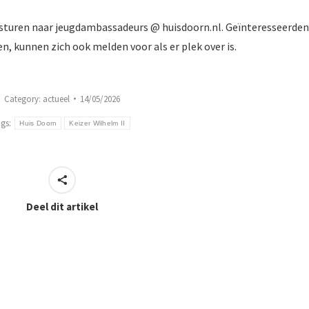
sturen naar jeugdambassadeurs @ huisdoorn.nl. Geïnteresseerden
n, kunnen zich ook melden voor als er plek over is.
Category:
actueel
14/05/2026
ags:
Huis Doorn
Keizer Wilhelm II
Deel dit artikel