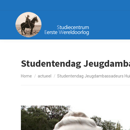
Studentendag Jeugdamba
Je bent hier:
Home
actueel
Studentendag Jeugdambassadeurs Hui