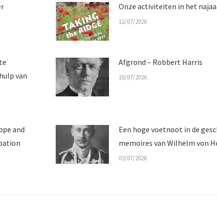
er
Onze activiteiten in het najaa
12/07/2026
te
Afgrond – Robbert Harris
hulp van
10/07/2026
lope and
Een hoge voetnoot in de gesch
pation
memoires van Wilhelm von H
03/07/2026