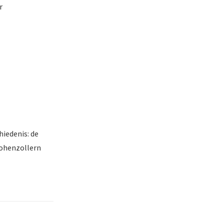
r
iedenis: de
ohenzollern