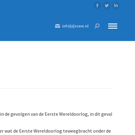
Facebook
Twitter
Linkedi
page
page
page
opens
opens
opens
info[a]ssew.nl
Search:
in
in
in
new
new
new
window
window
window
 de gevolgen van de Eerste Wereldoorlog, in dit geval
over wat de Eerste Wereldoorlog teweegbracht onder de