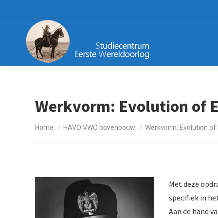
Werkvorm: Evolution of E
Je bent hier:
Home
HAVO VWO bovenbouw
Werkvorm: Evolution of 
Met deze opdra
specifiek in he
Aan de hand va