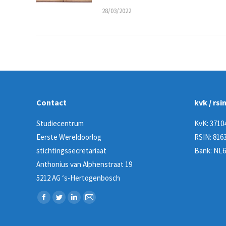
28/03/2022
Contact
kvk / rsi
Studiecentrum
KvK: 3710
Eerste Wereldoorlog
RSIN: 8163
stichtingssecretariaat
Bank: NL6
Anthonius van Alphenstraat 19
5212 AG ‘s-Hertogenbosch
Vind ons op:
Facebook
Twitter
Linkedin
Mail
page
page
page
page