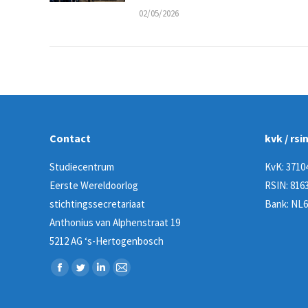
02/05/2026
Contact
kvk / rsi
Studiecentrum
KvK: 3710
Eerste Wereldoorlog
RSIN: 8163
stichtingssecretariaat
Bank: NL6
Anthonius van Alphenstraat 19
5212 AG ‘s-Hertogenbosch
Vind ons op:
Facebook
Twitter
Linkedin
Mail
page
page
page
page