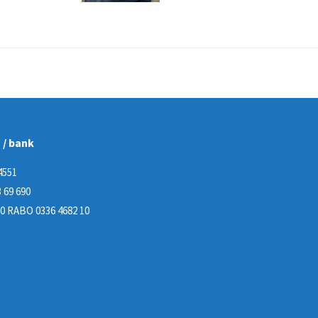
n / bank
4551
 69 690
0 RABO 0336 4682 10