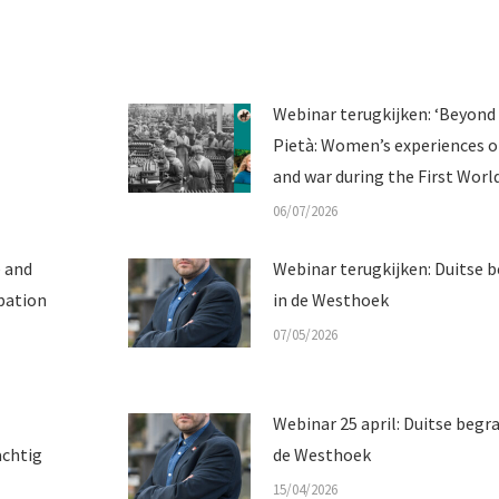
Webinar terugkijken: ‘Beyond
Pietà: Women’s experiences o
and war during the First Worl
06/07/2026
e and
Webinar terugkijken: Duitse 
pation
in de Westhoek
07/05/2026
Webinar 25 april: Duitse begr
achtig
de Westhoek
15/04/2026