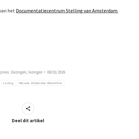
 van het
Documentatiecentrum Stelling van Amsterdam.
ories:
1lezingen
,
lezingen
08/01/2026
:
Lezing
Nieuwe Hollandse Waterlinie
Deel dit artikel