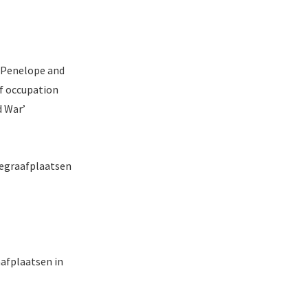
 Penelope and
f occupation
d War’
begraafplaatsen
aafplaatsen in