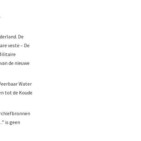
.
derland. De
are veste – De
ilitaire
 van de nieuwe
“Weerbaar Water
nen tot de Koude
archiefbronnen
…” is geen