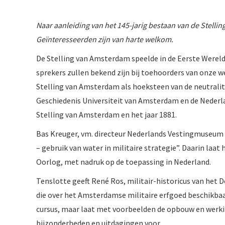
Naar aanleiding van het 145-jarig bestaan van de Stel
Geïnteresseerden zijn van harte welkom.
De Stelling van Amsterdam speelde in de Eerste Wereld
sprekers zullen bekend zijn bij toehoorders van onze w
Stelling van Amsterdam als hoeksteen van de neutralite
Geschiedenis Universiteit van Amsterdam en de Nederla
Stelling van Amsterdam en het jaar 1881.
Bas Kreuger, vm. directeur Nederlands Vestingmuseum i
– gebruik van water in militaire strategie”. Daarin laa
Oorlog, met nadruk op de toepassing in Nederland.
Tenslotte geeft René Ros, militair-historicus van he
die over het Amsterdamse militaire erfgoed beschikbaar
cursus, maar laat met voorbeelden de opbouw en werki
bijzonderheden en uitdagingen voor.