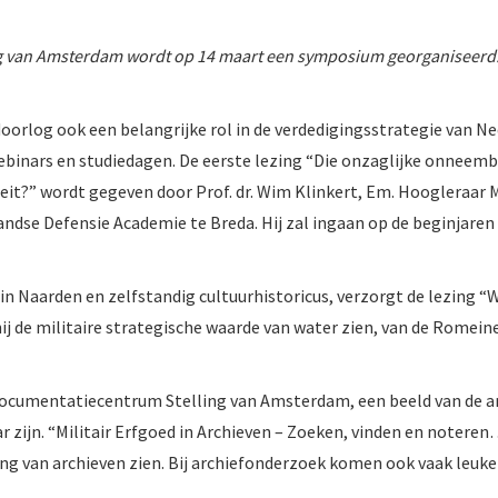
ling van Amsterdam wordt op 14 maart een symposium georganiseerd
oorlog ook een belangrijke rol in de verdedigingsstrategie van Ne
ebinars en studiedagen. De eerste lezing “Die onzaglijke onneemb
it?” wordt gegeven door Prof. dr. Wim Klinkert, Em. Hoogleraar M
ndse Defensie Academie te Breda. Hij zal ingaan op de beginjaren
n Naarden en zelfstandig cultuurhistoricus, verzorgt de lezing 
t hij de militaire strategische waarde van water zien, van de Romei
t Documentatiecentrum Stelling van Amsterdam, een beeld van de 
 zijn. “Militair Erfgoed in Archieven – Zoeken, vinden en noteren
ng van archieven zien. Bij archiefonderzoek komen ook vaak leuke