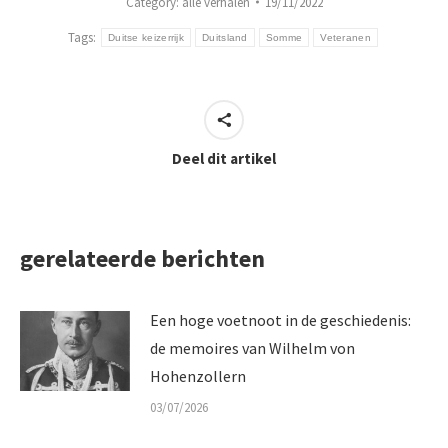
Category:
alle verhalen
19/11/2022
Tags:
Duitse keizerrijk
Duitsland
Somme
Veteranen
Deel dit artikel
gerelateerde berichten
Een hoge voetnoot in de geschiedenis:
de memoires van Wilhelm von
Hohenzollern
03/07/2026