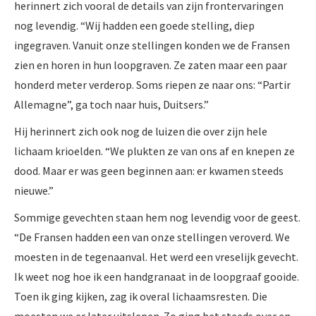
herinnert zich vooral de details van zijn frontervaringen
nog levendig. “Wij hadden een goede stelling, diep
ingegraven. Vanuit onze stellingen konden we de Fransen
zien en horen in hun loopgraven. Ze zaten maar een paar
honderd meter verderop. Soms riepen ze naar ons: “Partir
Allemagne”, ga toch naar huis, Duitsers.”
Hij herinnert zich ook nog de luizen die over zijn hele
lichaam krioelden. “We plukten ze van ons af en knepen ze
dood. Maar er was geen beginnen aan: er kwamen steeds
nieuwe.”
Sommige gevechten staan hem nog levendig voor de geest.
“De Fransen hadden een van onze stellingen veroverd. We
moesten in de tegenaanval. Het werd een vreselijk gevecht.
Ik weet nog hoe ik een handgranaat in de loopgraaf gooide.
Toen ik ging kijken, zag ik overal lichaamsresten. Die
moesten we er later uitslepen. Zo ging het steeds over en