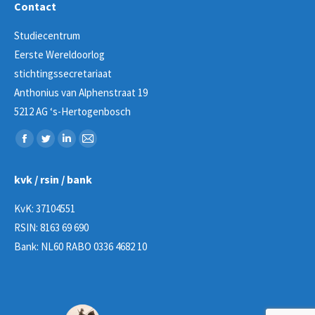
Contact
Studiecentrum
Eerste Wereldoorlog
stichtingssecretariaat
Anthonius van Alphenstraat 19
5212 AG ‘s-Hertogenbosch
Vind ons op:
Facebook
Twitter
Linkedin
Mail
page
page
page
page
kvk / rsin / bank
opens
opens
opens
opens
in
in
in
in
KvK: 37104551
new
new
new
new
RSIN: 8163 69 690
window
window
window
window
Bank: NL60 RABO 0336 4682 10