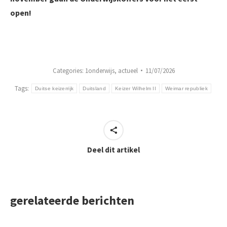
open!
Categories:
1onderwijs
,
actueel
11/07/2026
Tags:
Duitse keizerrijk
Duitsland
Keizer Wilhelm II
Weimar republiek
Deel dit artikel
gerelateerde berichten