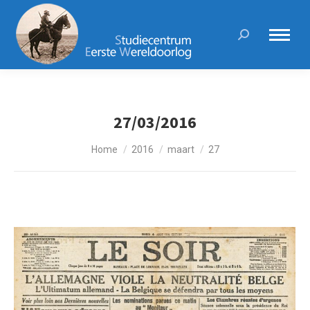
Search:
27/03/2016
Je bent hier:
Home
2016
maart
27