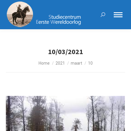
Search:
10/03/2021
Je bent hier:
Home
2021
maart
10