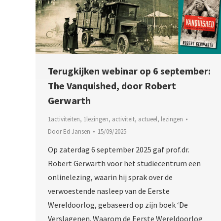
Terugkijken webinar op 6 september:
The Vanquished, door Robert
Gerwarth
1activiteiten
,
1lezingen
,
activiteit
,
actueel
,
lezingen
Door
Ed Jansen
15/09/2025
Op zaterdag 6 september 2025 gaf prof.dr.
Robert Gerwarth voor het studiecentrum een
onlinelezing, waarin hij sprak over de
verwoestende nasleep van de Eerste
Wereldoorlog, gebaseerd op zijn boek ‘De
Verslagenen. Waarom de Eerste Wereldoorlog