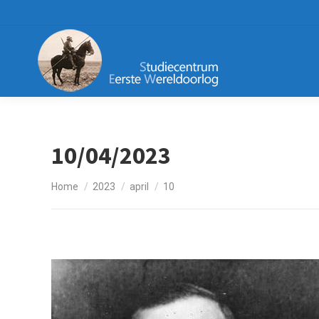
10/04/2023
Je bent hier:
Home
2023
april
10