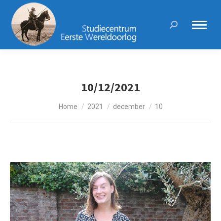
Search:
10/12/2021
Je bent hier:
Home
2021
december
10