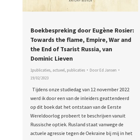
Boekbespreking door Eugène Rosier:
Towards the flame, Empire, War and
the End of Tsarist Russia, van
Dominic Lieven
1publicaties
,
actueel
,
publicaties
Door
Ed Jansen
19/02/2023
Tijdens onze studiedag van 12 november 2022
werd ik door een van de inleiders geattendeerd
op dit boek dat het ontstaan van de Eerste
Wereldoorlog probeert te beschrijven vanuit
Russische optiek. Rusland staat vanwege de
actuele agressie tegen de Oekraïne bij mij in het