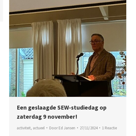
Een geslaagde SEW-studiedag op
zaterdag 9 november!
activiteit
,
actueel
Door
Ed Jansen
27/11/2024
1 Reactie