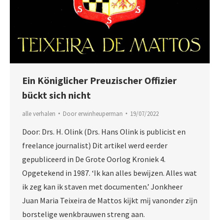
Ein Königlicher Preuzischer Offizier
bückt sich nicht
alle verhalen
Door
erwinheuperman
19/07/2022
Door: Drs. H. Olink (Drs. Hans Olink is publicist en
freelance journalist) Dit artikel werd eerder
gepubliceerd in De Grote Oorlog Kroniek 4.
Opgetekend in 1987. ‘Ik kan alles bewĳzen. Alles wat
ik zeg kan ik staven met documenten.’ Jonkheer
Juan Maria Teixeira de Mattos kĳkt mĳ vanonder zĳn
borstelige wenkbrauwen streng aan.